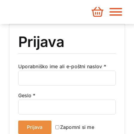
Skip
to
content
Prijava
Zahtevano
Uporabniško ime ali e-poštni naslov
*
Zahtevano
Geslo
*
Prijava
Zapomni si me